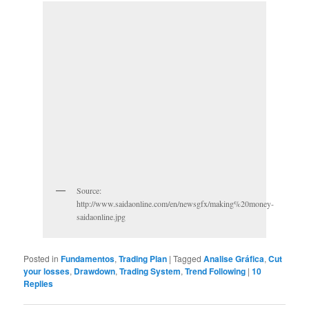
Source:
http://www.saidaonline.com/en/newsgfx/making%20money-
saidaonline.jpg
Posted in
Fundamentos
,
Trading Plan
|
Tagged
Analise Gráfica
,
Cut
your losses
,
Drawdown
,
Trading System
,
Trend Following
|
10
Replies