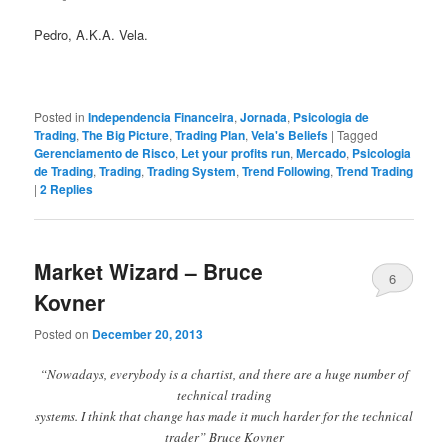
Pedro, A.K.A. Vela.
Posted in
Independencia Financeira
,
Jornada
,
Psicologia de
Trading
,
The Big Picture
,
Trading Plan
,
Vela's Beliefs
|
Tagged
Gerenciamento de Risco
,
Let your profits run
,
Mercado
,
Psicologia
de Trading
,
Trading
,
Trading System
,
Trend Following
,
Trend Trading
|
2
Replies
Market Wizard – Bruce
6
Kovner
Posted on
December 20, 2013
“Nowadays, everybody is a chartist, and there are a huge number of
technical trading
systems. I think that change has made it much harder for the technical
trader” Bruce Kovner