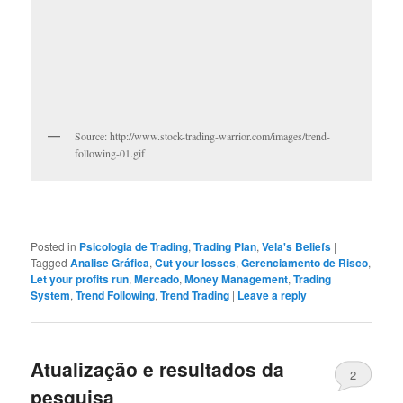
Source: http://www.stock-trading-warrior.com/images/trend-
following-01.gif
Posted in
Psicologia de Trading
,
Trading Plan
,
Vela's Beliefs
|
Tagged
Analise Gráfica
,
Cut your losses
,
Gerenciamento de Risco
,
Let your profits run
,
Mercado
,
Money Management
,
Trading
System
,
Trend Following
,
Trend Trading
|
Leave a reply
Atualização e resultados da
2
pesquisa