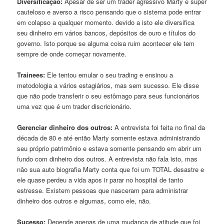
Diversificação:
Apesar de ser um trader agressivo Marty é super
cauteloso e averso a risco pensando que o sistema pode entrar
em colapso a qualquer momento. devido a isto ele diversifica
seu dinheiro em vários bancos, depósitos de ouro e títulos do
governo. Isto porque se alguma coisa ruim acontecer ele tem
sempre de onde começar novamente.
Trainees:
Ele tentou emular o seu trading e ensinou a
metodologia a vários estagiários, mas sem sucesso. Ele disse
que não pode transferir o seu estômago para seus funcionários
uma vez que é um trader discricionário.
Gerenciar dinheiro dos outros:
A entrevista foi feita no final da
década de 80 e até então Marty somente estava administrando
seu próprio patrimônio e estava somente pensando em abrir um
fundo com dinheiro dos outros. A entrevista não fala isto, mas
não sua auto biografia Marty conta que foi um TOTAL desastre e
ele quase perdeu a vida apos ir parar no hospital de tanto
estresse. Existem pessoas que nasceram para administrar
dinheiro dos outros e algumas, como ele, não.
Sucesso:
Depende apenas de uma mudança de atitude que foi