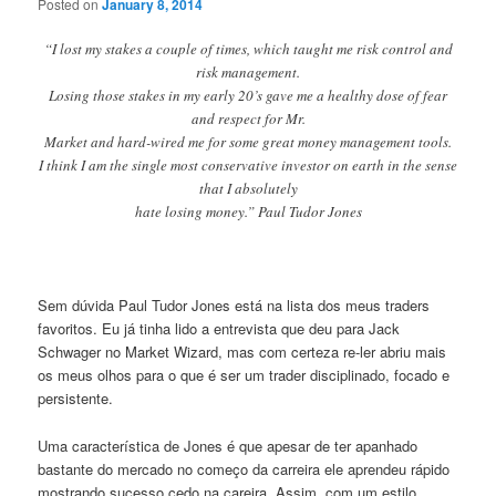
Posted on
January 8, 2014
“I lost my stakes a couple of times, which taught me risk control and
risk management.
Losing those stakes in my early 20’s gave me a healthy dose of fear
and respect for Mr.
Market and hard-wired me for some great money management tools.
I think I am the single most conservative investor on earth in the sense
that I absolutely
hate losing money.” Paul Tudor Jones
Sem dúvida Paul Tudor Jones está na lista dos meus traders
favoritos. Eu já tinha lido a entrevista que deu para Jack
Schwager no Market Wizard, mas com certeza re-ler abriu mais
os meus olhos para o que é ser um trader disciplinado, focado e
persistente.
Uma característica de Jones é que apesar de ter apanhado
bastante do mercado no começo da carreira ele aprendeu rápido
mostrando sucesso cedo na careira. Assim, com um estilo