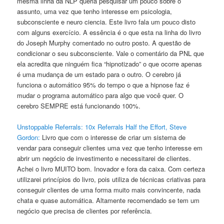
mesma linha da NLP queria pesquisar um pouco sobre o
assunto, uma vez que tenho interesse em psicologia,
subconsciente e neuro ciencia. Este livro fala um pouco disto
com alguns exercício. A essência é o que esta na linha do livro
do Joseph Murphy comentado no outro posto. A questão de
condicionar o seu subconsciente. Vale o comentário da PNL que
ela acredita que ninguém fica “hipnotizado” o que ocorre apenas
é uma mudança de um estado para o outro. O cerebro já
funciona o automático 95% do tempo o que a hipnose faz é
mudar o programa automático para algo que você quer. O
cerebro SEMPRE está funcionando 100%.
Unstoppable Referrals: 10x Referrals Half the Effort, Steve
Gordon:
Livro que com o interesse de criar um sistema de
vendar para conseguir clientes uma vez que tenho interesse em
abrir um negócio de investimento e necessitarei de clientes.
Achei o livro MUITO bom. Inovador e fora da caixa. Com certeza
utilizarei princípios do livro, pois utiliza de técnicas criativas para
conseguir clientes de uma forma muito mais convincente, nada
chata e quase automática. Altamente recomendado se tem um
negócio que precisa de clientes por referência.