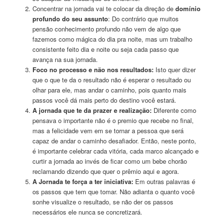
Concentrar na jornada vai te colocar da direção de
domínio
profundo do seu assunto
: Do contrário que muitos
pensão conhecimento profundo não vem de algo que
fazemos como mágica do dia pra noite, mas um trabalho
consistente feito dia e noite ou seja cada passo que
avança na sua jornada.
Foco no processo e não nos resultados:
Isto quer dizer
que o que te da o resultado não é esperar o resultado ou
olhar para ele, mas andar o caminho, pois quanto mais
passos você dá mais perto do destino você estará.
A jornada que te da prazer e realização:
Diferente como
pensava o importante não é o premio que recebe no final,
mas a felicidade vem em se tornar a pessoa que será
capaz de andar o caminho desafiador. Então, neste ponto,
é importante celebrar cada vitória, cada marco alcançado e
curtir a jornada ao invés de ficar como um bebe chorão
reclamando dizendo que quer o prêmio aqui e agora.
A Jornada te força a ter iniciativa:
Em outras palavras é
os passos que tem que tomar. Não adianta o quanto você
sonhe visualize o resultado, se não der os passos
necessários ele nunca se concretizará.