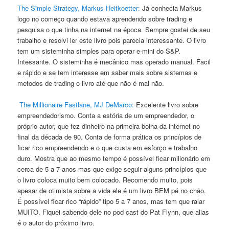
The Simple Strategy, Markus Heitkoetter:
Já conhecia Markus
logo no começo quando estava aprendendo sobre trading e
pesquisa o que tinha na internet na época. Sempre gostei de seu
trabalho e resolvi ler este livro pois parecia interessante. O livro
tem um sisteminha simples para operar e-mini do S&P.
Intessante. O sisteminha é mecânico mas operado manual. Facil
e rápido e se tem interesse em saber mais sobre sistemas e
metodos de trading o livro até que não é mal não.
The Millionaire Fastlane, MJ DeMarco:
Excelente livro sobre
empreendedorismo. Conta a estória de um empreendedor, o
próprio autor, que fez dinheiro na primeira bolha da internet no
final da década de 90. Conta de forma prática os princípios de
ficar rico empreendendo e o que custa em esforço e trabalho
duro. Mostra que ao mesmo tempo é possível ficar milionário em
cerca de 5 a 7 anos mas que exige seguir alguns princípios que
o livro coloca muito bem colocado. Recomendo muito, pois
apesar de otimista sobre a vida ele é um livro BEM pé no chão.
É possível ficar rico “rápido” tipo 5 a 7 anos, mas tem que ralar
MUITO. Fiquei sabendo dele no pod cast do Pat Flynn, que alias
é o autor do próximo livro.