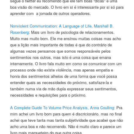
segue o twitter eu recomendo que ele tem boas “dicas” e uma
boa visão do mercado. O livro em si é interessante por si só para
aprender com a jornada de outros operadores.
Nonviolent Communication: A Language of Life, Marshall B.
Rosenberg
: Mais um livro de psicologia de relacionamentos.
Muito mas muito bom. Ele me ensinou muitas coisas mas acho
que a lição mais importante de todas é que do contrário de
algumas vezes pensamos que somos responsáveis pelos
sentimentos nos outros, mas isto é uma coisa que emana
internamente. O livro fala muito em como se comunicar com um
processo onde não existe violência, mas apenas empatia e
honra dos sentimentos alheios de uma forma que você possa
entender quais as necessidades do próximo, satisfaze-la e
também numa via de mão dupla expressar seus sentimentos,
necessidades e requisições para o próximo.
A Complete Guide To Volume Price Analysis, Anna Coulling:
Pra
mim achei um livro bom para quem é discricionário. mas no final
achei que teve tanta mas tanta subjetividade que acabei que não
acho uma boa e não recomendo. Não é muito claro e parece um
livro mais marqueteiro do que outra coisa.