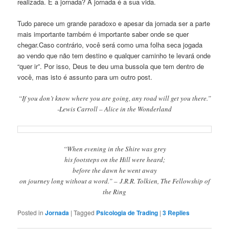
realizada. E a jornada? A jornada é a sua vida.
Tudo parece um grande paradoxo e apesar da jornada ser a parte
mais importante também é importante saber onde se quer
chegar.Caso contrário, você será como uma folha seca jogada
ao vendo que não tem destino e qualquer caminho te levará onde
“quer ir”. Por isso, Deus te deu uma bussola que tem dentro de
você, mas isto é assunto para um outro post.
“If you don’t know where you are going, any road will get you there.”
-Lewis Carroll – Alice in the Wonderland
“When evening in the Shire was grey
his footsteps on the Hill were heard;
before the dawn he went away
on journey long without a word.” – J.R.R. Tolkien, The Fellowship of
the Ring
Posted in
Jornada
|
Tagged
Psicologia de Trading
|
3
Replies