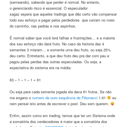
(semeando), sabendo que perder é normal. No entanto,
o gerenciando risco é essencial. O especulador
sagaz espera que aqueles tradings que dão certo vão compensar
todo seu esforço e pagar pelos perdedores que caíram no meio
do caminho, nas pedras e nos espinhos.
É normal saber que você terá falhas e frustrações… e a maioria
dos seu esforço não dará fruto. No caso da historia das 4
sementes 3 miaram… e somente uma deu fruto, ou seja 25%
deu certo. Entretanto, a que deu fruto deu pra dar com pau e
pagou pelas perdas das outras especuladas. Ou seja, a
expectativa do sistema era na média:
63 – 1 – 1 – 1 = 61
Ou seja para cada semente jogada ela dava 61 frutos. Se não
me engano o
numero de ouro sequência de Fibonacci
1.61
eu
nem pensei isto antes de escrever o post. Deu sem querem.
Enfim, assim como em trading, temos que ter um Sistema onde
a somatória dos verdecedores é maior que a somatória dos