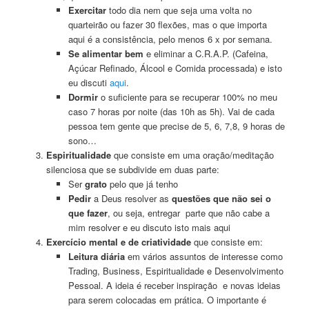
Exercitar
todo dia nem que seja uma volta no
quarteirão ou fazer 30 flexões, mas o que importa
aqui é a consistência, pelo menos 6 x por semana.
Se alimentar bem
e eliminar a C.R.A.P. (Cafeina,
Açúcar Refinado, Álcool e Comida processada) e isto
eu discuti
aqui
.
Dormir
o suficiente para se recuperar 100% no meu
caso 7 horas por noite (das 10h as 5h). Vai de cada
pessoa tem gente que precise de 5, 6, 7,8, 9 horas de
sono…
Espiritualidade
que consiste em uma oração/meditação
silenciosa que se subdivide em duas parte:
Ser
grato
pelo que já tenho
Pedir
a Deus resolver as
questões que não sei o
que fazer
, ou seja, entregar parte que não cabe a
mim resolver e eu discuto isto mais aqui
Exercício mental e de criatividade
que consiste em:
Leitura diária
em vários assuntos de interesse como
Trading, Business, Espiritualidade e Desenvolvimento
Pessoal. A ideia é receber inspiração e novas ideias
para serem colocadas em prática. O importante é