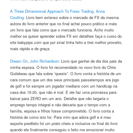
A Three Dimensional Approach To Forex Trading, Anna
Coulling:
Livro bem extenso sobre o mercado de FX da mesma
autora do livro anterior que no final achei pouco prático e mais
um livro que fala como que o mercado funciona. Acho muito
melhor se quiser aprender sobre FX em detalhes faça o curso do
site babypips.com que por sinal tinha feito e tirei melhor proveito,
mais rápido e de graça.
Dream On, John Richardson:
Livro que ganhei de dia dos pais da
minha esposa. O livro foi recomendado no novo livro do Chris
Guilebeau que fala sobre “quests”. O livro conta a história de um
cara comum que um dos seus principais passatempos era jogo
de golf e foi sempre um jogador mediano com um handicap na
casa dos 15-20, que não é mal. E ele faz uma promessa para
baixar para ZERO em um ano. Detalhe que não largaria o
emprego tempo integral e não deixaria que o tempo com a
família, esposa e filhos fosse comprometido. O livro conta a
história de como isto foi. Para mim que adora golf e é meu
esporte predileto foi um prato cheio e inclusive no final do livro
quando ele finalmente conseguiu o feito me emocionei muito.