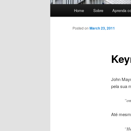
Main
Home
Sobre
Aprenda c
menu
Posted on
March 23, 2011
Key
John Mayn
pela sua 
“on
Até mesmo 
“He