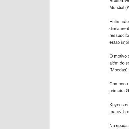
Bretton W
Mundial (
Enfim não
diariament
ressuscito
estao imp
O motivo d
além de s
(Moedas) 
Comecou u
primeira G
Keynes de
maravilha
Na epoca 