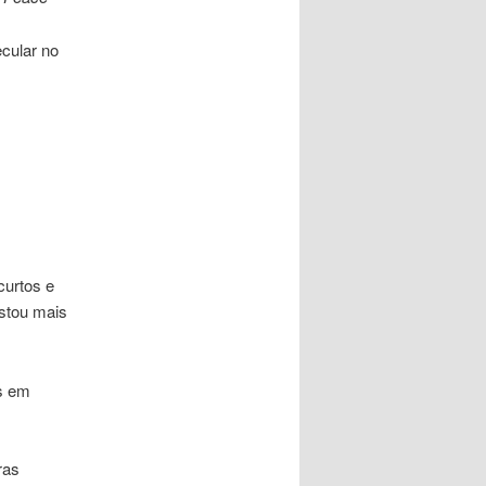
ecular no
curtos e
stou mais
s em
ras