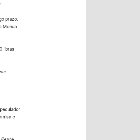
e.
go prazo.
 a Moeda
 libras
 ton
peculador
amisa e
 Peace