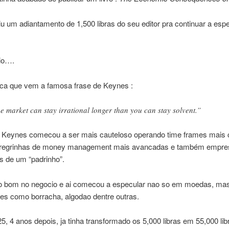
u um adiantamento de 1,500 libras do seu editor pra continuar a esp
cio….
ca que vem a famosa frase de Keynes :
e market can stay irrational longer than you can stay solvent.”
 Keynes comecou a ser mais cauteloso operando time frames mais 
regrinhas de money management mais avancadas e também empre
as de um “padrinho”.
do bom no negocio e ai comecou a especular nao so em moedas, ma
es como borracha, algodao dentre outras.
, 4 anos depois, ja tinha transformado os 5,000 libras em 55,000 lib