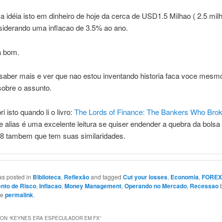
a idéia isto em dinheiro de hoje da cerca de USD1.5 Milhao ( 2.5 mil
siderando uma inflacao de 3.5% ao ano.
a bom.
 saber mais e ver que nao estou inventando historia faca voce mesm
sobre o assunto.
i isto quando li o livro:
The Lords of Finance: The Bankers Who Brok
 alias é uma excelente leitura se quiser endender a quebra da bols
08 tambem que tem suas similaridades.
as posted in
Biblioteca
,
Reflexão
and tagged
Cut your losses
,
Economia
,
FOREX
nto de Risco
,
Inflacao
,
Money Management
,
Operando no Mercado
,
Recessao
he
permalink
.
ON “
KEYNES ERA ESPECULADOR EM FX
”