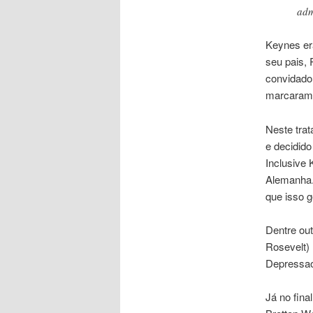
adm
Keynes era
seu pais, 
convidado
marcaram 
Neste trat
e decidid
Inclusive
Alemanha.
que isso 
Dentre out
Rosevelt)
Depressa
Já no fina