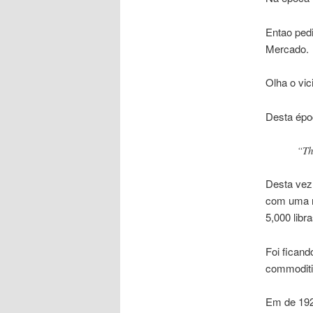
Entao pedi
Mercado.
Olha o vi
Desta épo
“Th
Desta vez
com uma 
5,000 libr
Foi fican
commoditi
Em de 1925