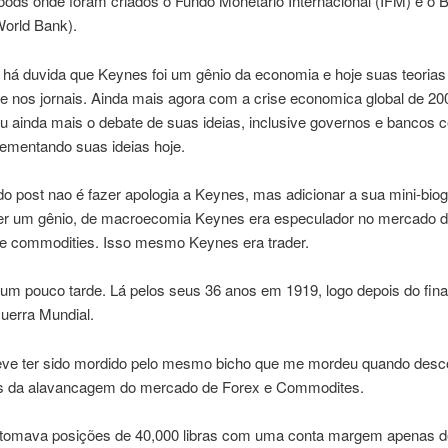
oods onde foram criados o Fundo Monetario Internacional (IFM) e o 
World Bank).
 há duvida que Keynes foi um gênio da economia e hoje suas teorias
e nos jornais. Ainda mais agora com a crise economica global de 20
u ainda mais o debate de suas ideias, inclusive governos e bancos c
lementando suas ideias hoje.
o post nao é fazer apologia a Keynes, mas adicionar a sua mini-biog
er um gênio, de macroecomia Keynes era especulador no mercado 
e commodities. Isso mesmo Keynes era trader.
m pouco tarde. Lá pelos seus 36 anos em 1919, logo depois do fina
uerra Mundial.
ve ter sido mordido pelo mesmo bicho que me mordeu quando desco
s da alavancagem do mercado de Forex e Commodites.
tomava posições de 40,000 libras com uma conta margem apenas d