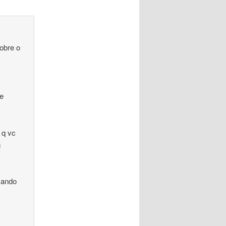
obre o
de
 q vc
m
izando