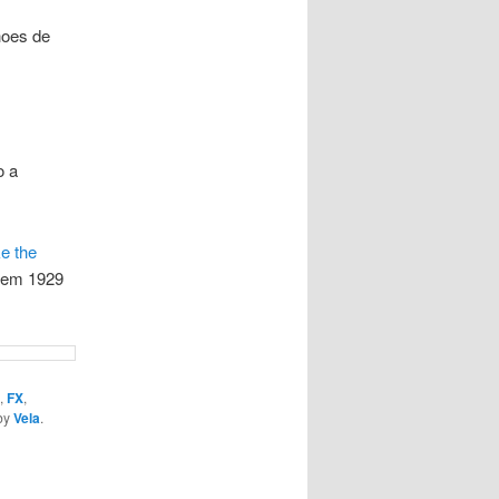
hoes de
o a
e the
a em 1929
,
FX
,
by
Vela
.