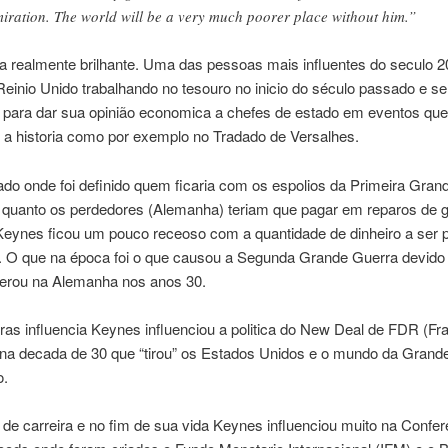
iration. The world will be a very much poorer place without him.”
 realmente brilhante. Uma das pessoas mais influentes do seculo 2
Reinio Unido trabalhando no tesouro no inicio do século passado e s
 para dar sua opinião economica a chefes de estado em eventos que
a historia como por exemplo no Tradado de Versalhes.
ado onde foi definido quem ficaria com os espolios da Primeira Gran
o quanto os perdedores (Alemanha) teriam que pagar em reparos de g
 Keynes ficou um pouco receoso com a quantidade de dinheiro a ser 
 O que na época foi o que causou a Segunda Grande Guerra devido 
gerou na Alemanha nos anos 30.
ras influencia Keynes influenciou a politica do New Deal de FDR (Fr
 na decada de 30 que “tirou” os Estados Unidos e o mundo da Grand
o.
l de carreira e no fim de sua vida Keynes influenciou muito na Confer