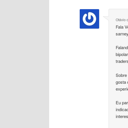
Otávio
Fala V
sarney
Faland
bipola
trader
Sobre 
gosta 
exper
Eu par
indica
inter