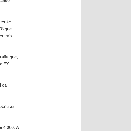
Banco
 estão
08 que
entrais
rafia que,
de FX
l da
briu as
e 4,000. A