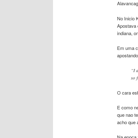
Alavancag
No Inicio
Apostava 
indiana, o
Em uma ca
apostando
“I 
so f
O cara esb
E como ne
que nao t
acho que a
Na epoca t