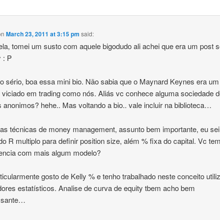
on
March 23, 2011 at 3:15 pm
said:
ela, tomei um susto com aquele bigodudo ali achei que era um post s
 : P
o sério, boa essa mini bio. Não sabia que o Maynard Keynes era um
r viciado em trading como nós. Aliás vc conhece alguma sociedade 
s anonimos? hehe.. Mas voltando a bio.. vale incluir na biblioteca…
as técnicas de money management, assunto bem importante, eu sei
do R multiplo para definir position size, além % fixa do capital. Vc te
iencia com mais algum modelo?
ticularmente gosto de Kelly % e tenho trabalhado neste conceito util
dores estatísticos. Analise de curva de equity tbem acho bem
essante…