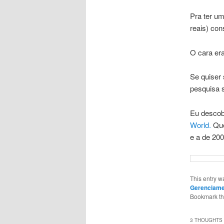
Pra ter um
reais) con
O cara er
Se quiser
pesquisa 
Eu descobr
World.
Que
e a de 20
This entry w
Gerenciame
Bookmark t
3 THOUGHTS 