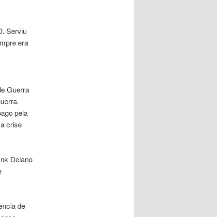
0. Serviu
empre era
de Guerra
uerra.
pago pela
a crise
ank Delano
e
encia de