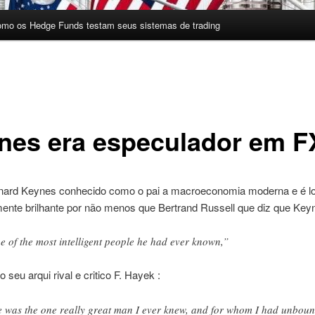
omo os Hedge Funds testam seus sistemas de trading
nes era especulador em F
ard Keynes conhecido como o pai a macroeconomia moderna e é l
mente brilhante por não menos que Bertrand Russell que diz que Ke
e of the most intelligent people he had ever known,”
seu arqui rival e critico F. Hayek :
 was the one really great man I ever knew, and for whom I had unbou