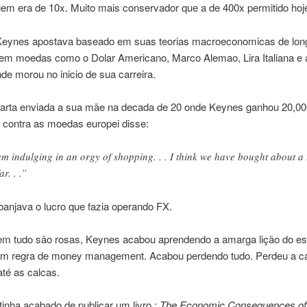
em era de 10x. Muito mais conservador que a de 400x permitido hoj
 Keynes apostava baseado em suas teorias macroeconomicas de lon
em moedas como o Dolar Americano, Marco Alemao, Lira Italiana e
nde morou no inicio de sua carreira.
rta enviada a sua mãe na decada de 20 onde Keynes ganhou 20,000
 contra as moedas europei disse:
am indulging in an orgy of shopping. . . I think we have bought about a
ar. . .”
anjava o lucro que fazia operando FX.
m tudo são rosas, Keynes acabou aprendendo a amarga lição do es
em regra de money management. Acabou perdendo tudo. Perdeu a c
té as calcas.
inha acabado de publicar um livro :
The Economic Consequences of