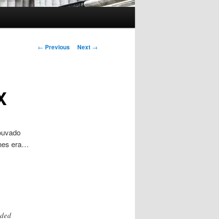
Post
←
Previous
Next
→
navigation
X
ouvado
ynes era…
nded